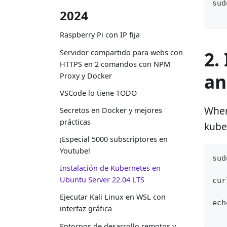
sud
2024
Raspberry Pi con IP fija
2.
Servidor compartido para webs con
HTTPS en 2 comandos con NPM
an
Proxy y Docker
VSCode lo tiene TODO
When
Secretos en Docker y mejores
prácticas
kube
¡Especial 5000 subscriptores en
Youtube!
sud
Instalación de Kubernetes en
Ubuntu Server 22.04 LTS
cur
Ejecutar Kali Linux en WSL con
ech
interfaz gráfica
Entornos de desarrollo remotos y