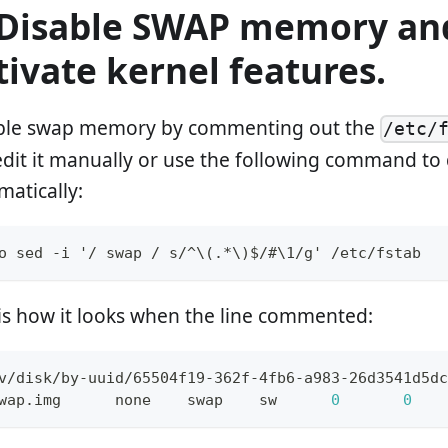
 Disable SWAP memory an
tivate kernel features.
ble swap memory by commenting out the
/etc/
edit it manually or use the following command to 
matically:
o sed -i '/ swap / s/^\(.*\)$/#\1/g' /etc/fstab
 is how it looks when the line commented:
v
/
disk
/
by
-
uuid
/
65504f19
-
362f
-
4fb6
-
a983
-
26d3541d5dc
wap
.
img
      none    swap    sw      
0
0