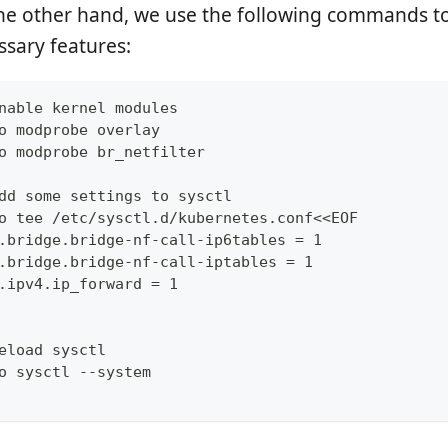
he other hand, we use the following commands to
ssary features:
nable kernel modules
o modprobe overlay
o modprobe br_netfilter
dd some settings to sysctl
o tee /etc/sysctl.d/kubernetes.conf<<EOF
.bridge.bridge-nf-call-ip6tables = 1
.bridge.bridge-nf-call-iptables = 1
.ipv4.ip_forward = 1
eload sysctl
o sysctl --system