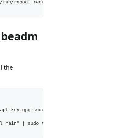
/run/reboot-required ] && sudo reboot -f
 kubeadm
l the
apt-key.gpg|sudo gpg --dearmor -o /etc/apt/truste
l main" | sudo tee /etc/apt/sources.list.d/kubern