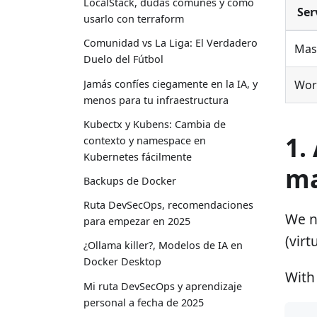
LocalStack, dudas comunes y cómo
Ser
usarlo con terraform
Comunidad vs La Liga: El Verdadero
Mas
Duelo del Fútbol
Jamás confíes ciegamente en la IA, y
Wor
menos para tu infraestructura
Kubectx y Kubens: Cambia de
1.
contexto y namespace en
Kubernetes fácilmente
ma
Backups de Docker
Ruta DevSecOps, recomendaciones
We n
para empezar en 2025
(virt
¿Ollama killer?, Modelos de IA en
Docker Desktop
With
Mi ruta DevSecOps y aprendizaje
personal a fecha de 2025