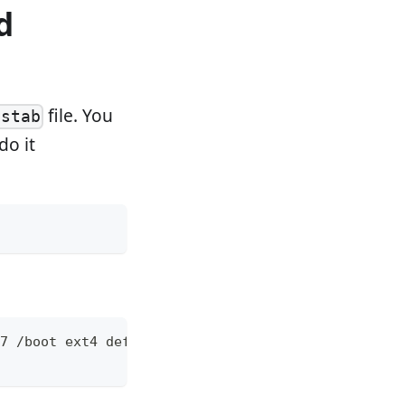
d
file. You
fstab
do it
7 
/
boot ext4 defaults 
0
1