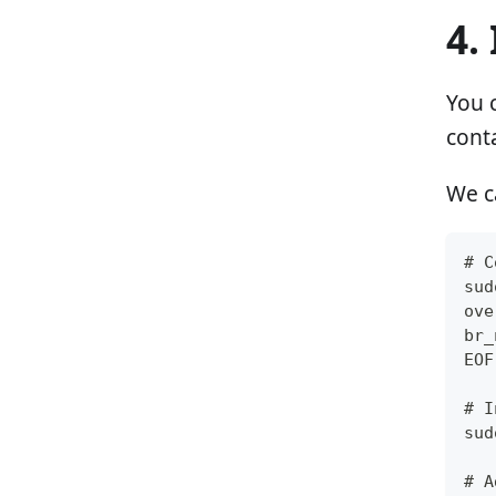
4.
You c
cont
We c
# C
sud
ove
br_
EOF
# I
sud
# A