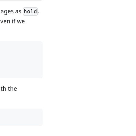
kages as
.
hold
even if we
ith the