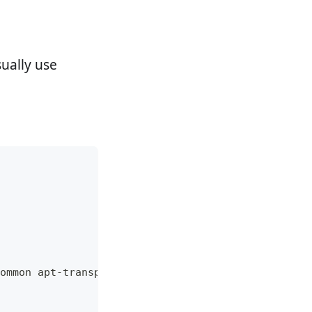
sually use
ommon apt-transport-https ca-certificates