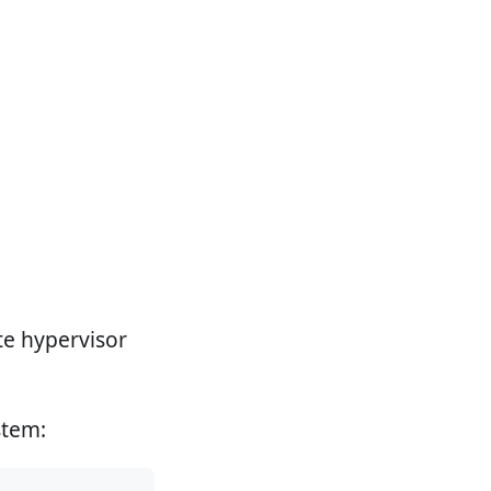
te hypervisor
stem: