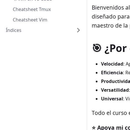
Bienvenidos a
Cheatsheet Tmux
diseñado para
Cheatsheet Vim
maestro de la
Índices
🎯 ¿Por
Velocidad
: 
Eficiencia
: R
Productivid
Versatilidad
Universal
: V
Todo el curso 
⭐ Apoya mi c