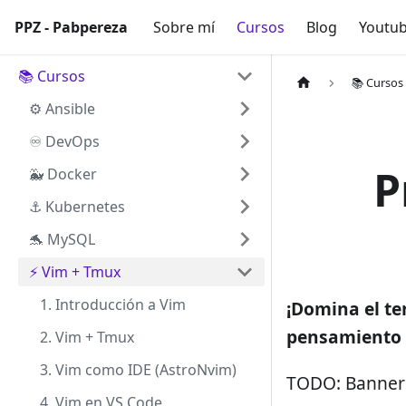
PPZ - Pabpereza
PPZ - Pabpereza
Sobre mí
Cursos
Blog
Youtu
📚 Cursos
📚 Cursos
⚙️ Ansible
♾️ DevOps
P
🐳 Docker
⚓️ Kubernetes
🐬 MySQL
⚡️ Vim + Tmux
1. Introducción a Vim
¡Domina el te
pensamiento 
2. Vim + Tmux
3. Vim como IDE (AstroNvim)
TODO: Banner
4. Vim en VS Code