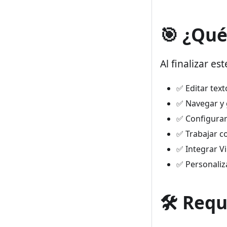
🎯 ¿Qué
Al finalizar es
✅ Editar text
✅ Navegar y 
✅ Configurar
✅ Trabajar c
✅ Integrar V
✅ Personaliz
🛠️ Requ