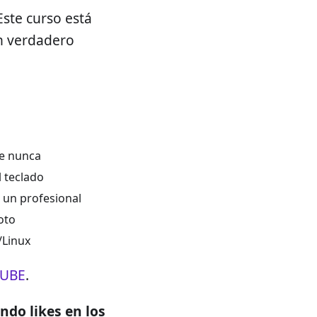
ste curso está
un verdadero
ue nunca
 teclado
 un profesional
oto
/Linux
TUBE
.
ando likes en los