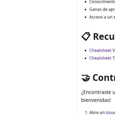
Conocimiento
Ganas de apre
Acceso a un 
📋 Recu
Cheatsheet 
Cheatsheet 
🤝 Cont
¿Encontraste u
bienvenidas!
Abre un
issu