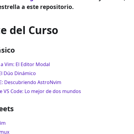
strella a este repositorio.
ce del Curso
ásico
a Vim: El Editor Modal
El Dúo Dinámico
E: Descubriendo AstroNvim
e VS Code: Lo mejor de dos mundos
eets
Vim
Tmux