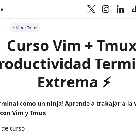
be
⚡️ Vim + Tmux
Curso Vim + Tmux
roductividad Termi
Extrema ⚡️
rminal como un ninja! Aprende a trabajar a la 
con Vim y Tmux
 de curso