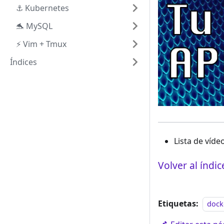
⚓️ Kubernetes
🐬 MySQL
⚡️ Vim + Tmux
Índices
Lista de víd
Volver al índic
Etiquetas:
dock