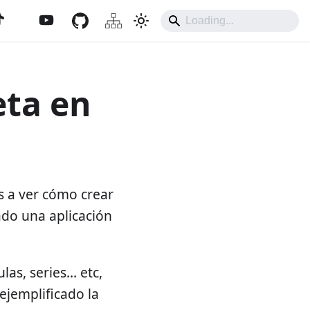
eta en
s a ver cómo crear
ado una aplicación
as, series... etc,
 ejemplificado la