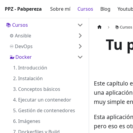
PPZ - Pabpereza
PPZ - Pabpereza
Sobre mí
Cursos
Blog
Youtu
📚 Cursos
📚 Cursos
⚙️ Ansible
Tu 
♾️ DevOps
🐳 Docker
1. Introducción
2. Instalación
Este capítulo 
3. Conceptos básicos
una aplicación
4. Ejecutar un contenedor
muy simple en
5. Gestión de contenedores
Esta aplicación
6. Imágenes
pero eso es ot
7. Dockerfiles y Build