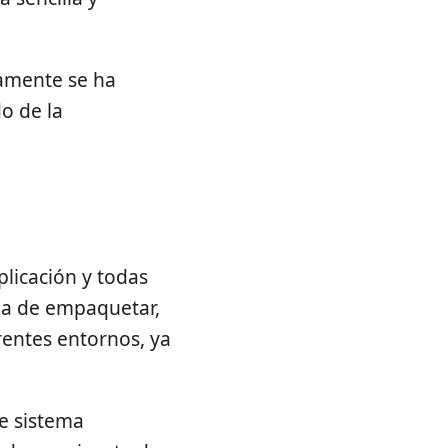
damente se ha
o de la
licación y todas
ma de empaquetar,
rentes entornos, ya
de sistema