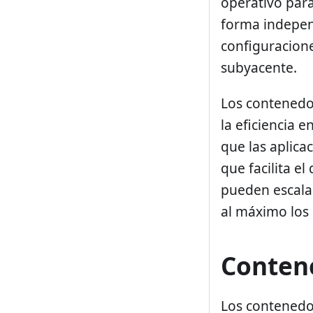
operativo para
forma independ
configuracion
subyacente.
Los contenedor
la eficiencia 
que las aplica
que facilita e
pueden escala
al máximo los 
Contene
Los contenedor