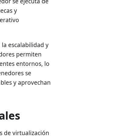
edor se ejecuta de
tecas y
erativo
la escalabilidad y
nedores permiten
entes entornos, lo
tenedores se
ables y aprovechan
ales
 de virtualización