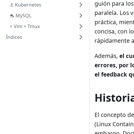
guión para los
⚓️ Kubernetes
paralela. Los 
🐬 MySQL
práctica, mien
⚡️ Vim + Tmux
concisa, con 
Índices
rápidamente a
Además,
el cu
errores, por 
el feedback q
Histori
El concepto d
(Linux Contain
embargo, Docke