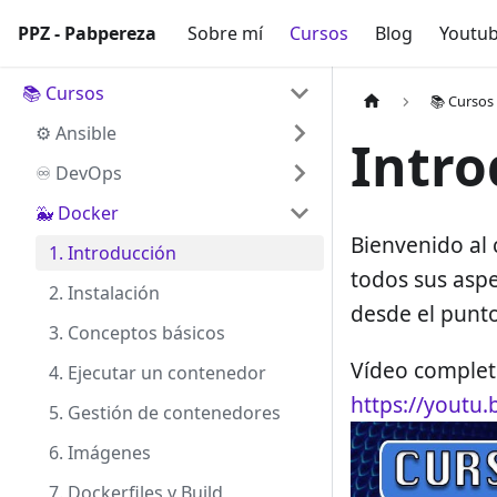
PPZ - Pabpereza
PPZ - Pabpereza
Sobre mí
Cursos
Blog
Youtu
📚 Cursos
📚 Cursos
⚙️ Ansible
Intro
♾️ DevOps
🐳 Docker
Bienvenido al 
1. Introducción
todos sus aspe
2. Instalación
desde el punto
3. Conceptos básicos
Vídeo completo
4. Ejecutar un contenedor
https://youtu
5. Gestión de contenedores
6. Imágenes
7. Dockerfiles y Build