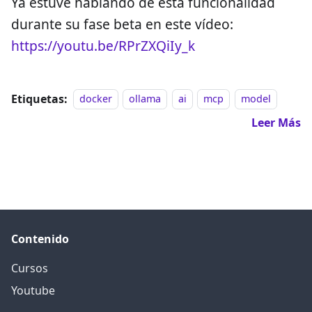
Ya estuve hablando de esta funcionalidad
durante su fase beta en este vídeo:
https://youtu.be/RPrZXQiIy_k
Etiquetas:
docker
ollama
ai
mcp
model
Leer Más
Contenido
Cursos
Youtube