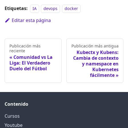
Etiquetas:
IA
devops
docker
Editar esta página
Publicación más
Publicación más antigua
reciente
Kubectx y Kubens:
Comunidad vs La
Cambia de contexto
Liga: El Verdadero
y namespace en
Duelo del Fútbol
Kubernetes
fácilmente
Contenido
Cursos
Youtube